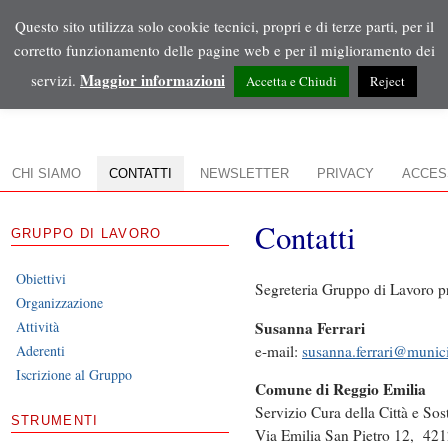
Questo sito utilizza solo cookie tecnici, propri e di terze parti, per il
corretto funzionamento delle pagine web e per il miglioramento dei
Maggior informazioni
servizi.
Accetta e Chiudi
Reject
accountabilityambiente
VAI AL CONTENUTO
CHI SIAMO
CONTATTI
NEWSLETTER
PRIVACY
ACCESS
Contatti
GRUPPO DI LAVORO
–
Obiettivi
Segreteria Gruppo di Lavoro p
Organizzazione
Susanna Ferrari
Attività
e-mail:
susanna.ferrari@munici
Aderenti
Iscrizione al Gruppo
Comune di Reggio Emilia
Servizio Cura della Città e Sos
STRUMENTI
Via Emilia San Pietro 12, 42